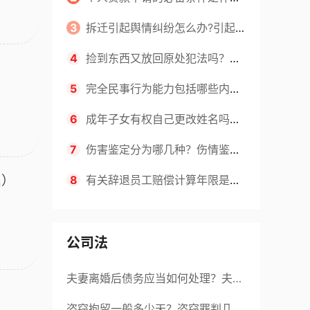
点
么？申请贷款的流程是什么？
3
拆迁引起舆情纠纷怎么办?引起征
地拆迁纠纷的原因有哪些?
4
捡到东西又放回原处犯法吗？捡
到东西又扔了需要赔偿吗？
5
完全民事行为能力包括哪些内
容？被鉴定人民事行为能力的评定的
6
成年子女有权自己更改姓名吗？
标准是什么？ 天天快看
已经离婚给孩子改名字怎么改？ 当
7
伤害鉴定分为哪几种？伤情鉴定
属）
前热讯
根据什么判断？_简讯
8
有关辞退员工赔偿计算年限是多
少？辞退员工会记录档案吗？
公司法
夫妻离婚后债务应当如何处理？夫妻
离婚债务分割书面协议怎么写？
盗窃拘留一般多少天？盗窃罪判几