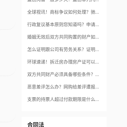
年？ 全球速读
全球视讯！商标争议如何处理？驰名
商标保护的期限是如何规定的？
行政复议基本原则您知道吗？申请行
政复议的期限是如何规定的？
婚姻无效后双方共同购置的财产如何
分配？对婚姻效力的审理不适用调解
怎么证明跟公司有劳务关系？证明劳
吗？ 焦点短讯
务关系成立需要哪些证据？
环球速递！拆迁房办理房产证可以写
儿子的名字吗？拆迁房办理房产证的
双方共同财产必须具备哪些条件？同
程序是什么？
居期间共同财产一方有权藏起来吗？
恶意差评怎么办？网购给差评遭报复
-世界球精选
该这么办？
支票的持票人超过付款期限是什么？
支票日期填写内容是什么？
合同法