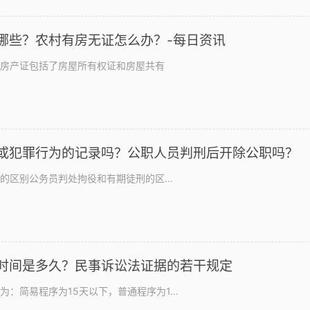
哪些？农村有房无证怎么办？-每日资讯
、房产证包括了房屋所有权证和房屋共有
或犯罪行为的记录吗？公职人员判刑后开除公职吗？
的区别公务员判处拘役和有期徒刑的区...
时间是多久？民事诉讼法证据的若干规定
：简易程序为15天以下，普通程序为1...