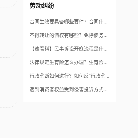
劳动纠纷
合同生效要具备哪些要件？合同什么
时候生效？|世界聚看点
不得转让的债权有哪些？免除债务权
的含义是什么？ 世界今日讯
【速看料】民事诉讼开庭流程是什
么？民事开庭后多久下判决书？
法律规定生育险怎么办理？生育险办
理流程有哪些？-观焦点
行政垄断如何进行？如何反“行政垄
断”？
遇到消费者权益受到侵害投诉方式有
哪些？消费者和经营者发生消费者权
益争议，应该去哪里投诉？