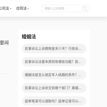
公司法
合同法
婚姻法
新要闻
民事诉讼上诉期限是多少天？行政诉讼
上诉期限是多少天？
民事诉讼法基本原则有哪些功能？民事
诉讼法的特点有哪些？ 焦点滚动
婚姻法是怎么规定军人结婚的条件？军
人结婚条件有几层意思？ 世界观速讯
民事诉讼上诉状交到哪个部门？离婚案
二审改判的几率有多大？ 快消息
庭审笔录可以调取吗？庭审记录可以复