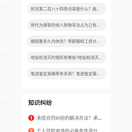
印吗？|全球新消息
刑法第二百八十四条内容是什么？敲诈
勒索罪的构成条件有哪些？
将代为保管的他人财物非法占为己有算
不算犯法？侵占罪立案标准是什么？ 焦
婚假要多久内休完？带薪婚假工资计算
点要闻
方法是什么？
地役权消灭的情形有哪些?地役权消灭
有哪几项特殊原因? 焦点播报
笔迹鉴定准确率有多高？笔迹鉴定需要
几份样本？
知识纠纷
1
承揽合同纠纷的解决办法？承揽
合同质保期一般多长时间？|环球看
2
个人贷款申请的必备条件是什