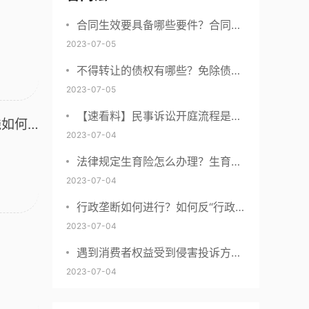
合同生效要具备哪些要件？合同什
么时候生效？|世界聚看点
2023-07-05
不得转让的债权有哪些？免除债务
权的含义是什么？ 世界今日讯
2023-07-05
【速看料】民事诉讼开庭流程是什
残如何
么？民事开庭后多久下判决书？
2023-07-04
法律规定生育险怎么办理？生育险
办理流程有哪些？-观焦点
2023-07-04
行政垄断如何进行？如何反“行政
垄断”？
2023-07-04
遇到消费者权益受到侵害投诉方式
有哪些？消费者和经营者发生消费
2023-07-04
者权益争议，应该去哪里投诉？