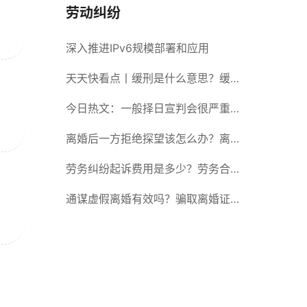
劳动纠纷
深入推进IPv6规模部署和应用
天天快看点丨缓刑是什么意思？缓刑
需要坐牢吗？
今日热文：一般择日宣判会很严重
吗？择日宣判会提前通知吗？
离婚后一方拒绝探望该怎么办？离婚
拒绝探视会怎么样？ 当前简讯
劳务纠纷起诉费用是多少？劳务合同
纠纷的诉讼费由谁承担？
通谋虚假离婚有效吗？骗取离婚证是
违法行为吗？