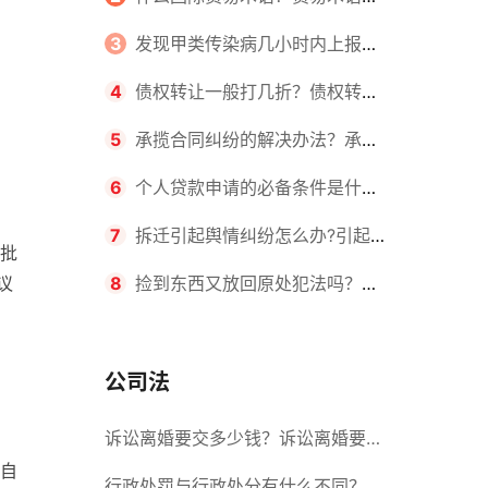
么？ 天天热闻
国际贸易中起着积极的作用主要表现
3
发现甲类传染病几小时内上报？
在哪几个方面？_视点
工作期间得了传染病算不算工伤？
4
债权转让一般打几折？债权转让
合法吗？
5
承揽合同纠纷的解决办法？承揽
合同质保期一般多长时间？|环球看
6
个人贷款申请的必备条件是什
点
么？申请贷款的流程是什么？
7
拆迁引起舆情纠纷怎么办?引起征
批
议
地拆迁纠纷的原因有哪些?
8
捡到东西又放回原处犯法吗？捡
到东西又扔了需要赔偿吗？
公司法
诉讼离婚要交多少钱？诉讼离婚要多
自
久才能离婚？ 今日热闻
行政处罚与行政处分有什么不同？行