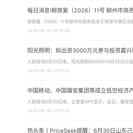
每日消息!柳商复〔2026〕11号 柳州
区南区加油站等2座加油站成品油零售经营
柳商复〔2026〕11号柳州市商务局关于核发中铁石
2026-06-30 18:17:35
阳光照明：拟出资3000万元参与投资嘉兴
人民财讯6月30日电，阳光照明(600261)6月30日
2026-06-30 17:10:13
中国移动、中国雄安集团等成立低空经济产
人民财讯6月30日电，企查查APP显示，近日，雄安
2026-06-30 17:07:16
热头条丨PriceSeek提醒：6月30日山