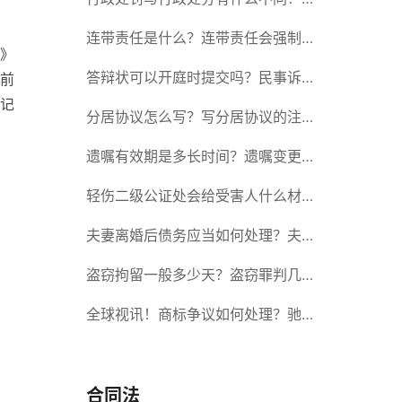
政处罚记入档案吗？
连带责任是什么？连带责任会强制执
》
行吗？
答辩状可以开庭时提交吗？民事诉讼
前
记
答辩期限是多久？-当前短讯
分居协议怎么写？写分居协议的注意
事项有哪些？
遗嘱有效期是多长时间？遗嘱变更受
益人有效吗？|当前热讯
轻伤二级公证处会给受害人什么材
料？轻伤二级赔了钱还要坐牢吗？_
夫妻离婚后债务应当如何处理？夫妻
全球速读
离婚债务分割书面协议怎么写？
盗窃拘留一般多少天？盗窃罪判几
年？ 全球速读
全球视讯！商标争议如何处理？驰名
商标保护的期限是如何规定的？
合同法