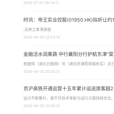
2026-07-01 06:14:11
时讯：帝王实业控股(01950.HK)拟折让约
,证券之星港美股
2026-06-30 22:03:14
金融活水润果蔬 中行襄阳分行护航东津“菜
荆楚网（湖北日报网）讯（通讯员谭莉莉喻秋实）近
2026-06-30 20:20:31
京沪高铁开通运营十五年累计运送旅客超2
运力不断攀升，离不开技术革新与运行方案持续优化。
2026-06-30 19:30:37