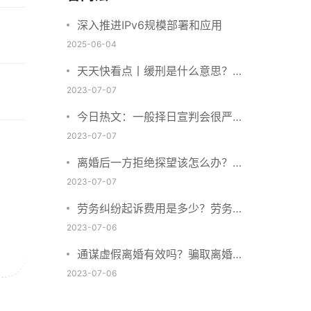
深入推进IPv6规模部署和应用
2025-06-04
天天快看点丨缓刑是什么意思？缓
刑需要坐牢吗？
2023-07-07
今日热文：一般择日宣判会很严重
吗？择日宣判会提前通知吗？
2023-07-07
离婚后一方拒绝探望该怎么办？离
婚拒绝探视会怎么样？ 当前简讯
2023-07-07
劳务纠纷起诉费用是多少？劳务合
同纠纷的诉讼费由谁承担？
2023-07-06
通谋虚假离婚有效吗？骗取离婚证
是违法行为吗？
2023-07-06