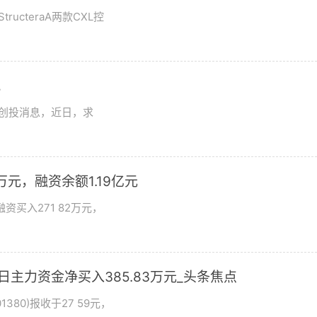
tructeraA两款CXL控
讯
想创投消息，近日，求
万元，融资余额1.19亿元
资买入271 82万元，
日主力资金净买入385.83万元_头条焦点
380)报收于27 59元，