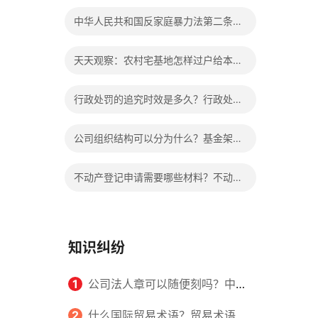
个人的婚姻吗？
中华人民共和国反家庭暴力法第二条的
内容是什么？冷暴力指的都有哪些内
天天观察：农村宅基地怎样过户给本村
容？
人？老人去世后宅基地归谁？
行政处罚的追究时效是多久？行政处罚
的方式有哪些？
公司组织结构可以分为什么？基金架构
与组织结构设计的内容是什么？
不动产登记申请需要哪些材料？不动产
证和房产证是一样的吗？|全球热点
知识纠纷
1
公司法人章可以随便刻吗？中华
人民共和国公司法第三条的内容是什
2
什么国际贸易术语？贸易术语在