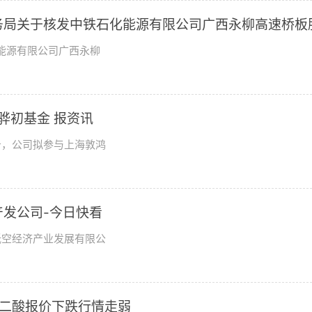
市商务局关于核发中铁石化能源有限公司广西永柳高速桥板
批准证书的批复
化能源有限公司广西永柳
骅初基金 报资讯
公告，公司拟参与上海敦鸿
发公司-今日快看
低空经济产业发展有限公
东己二酸报价下跌行情走弱