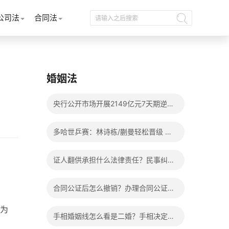
公司法
合同法
婚姻法
央行公开市场开展2149亿元7天期逆回
购操作
多哈世乒赛：林诗栋/蒯曼轻松晋级 混
双8强赛将上演两场中日对决
证人翻供承担什么法律责任？民事纠纷
亲戚可以作证吗？_每日头条
合同公证后怎么撤销？办理合同公证需
要十五个工作日吗？ 天天观焦点
行为
手相婚姻线怎么看是二婚？手相决定一